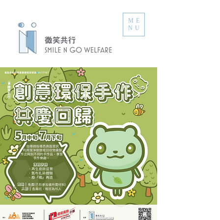
ME
NU