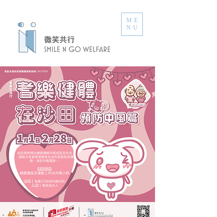
ME
NU