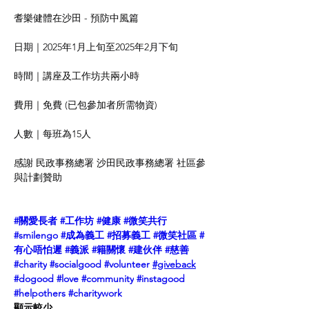
耆樂健體在沙田 - 預防中風篇
日期｜2025年1月上旬至2025年2月下旬
時間｜講座及工作坊共兩小時
費用｜免費 (已包參加者所需物資)
人數｜每班為15人
感謝 民政事務總署 沙田民政事務總署 社區參
與計劃贊助
#關愛長者
#工作坊
#健康
#微笑共行
#smilengo
#成為義工
#招募義工
#微笑社區
#
有心唔怕遲
#義派
#籍關懷
#建伙伴
#慈善
#charity
#socialgood
#volunteer
#giveback
#dogood
#love
#community
#instagood
#helpothers
#charitywork
顯示較少