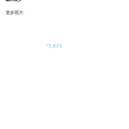
​更多照片:
240
​受惠者
3
義工時數
6
地點