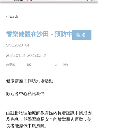
< back
耆樂健體在沙田 - 預防中風篇
報名
SNG2020104
2025.01.31-2025.03.31
義里數
100
3
​小時
健康講座工作坊到場活動
歡迎各中心私訊我們
由註冊物理治療師教育區內長者認識中風成因
及先兆，並學習簡易安全的放鬆肌肉運動，使
長者能減低中風風險。