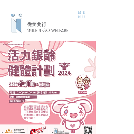
ME
NU