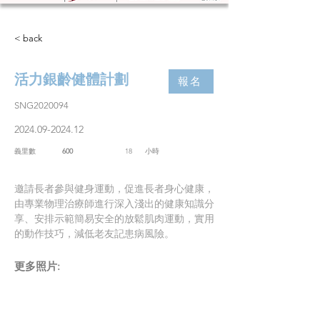
< back
活力銀齡健體計劃
報名
SNG2020094
2024.09-2024.12
義里數
600
18
​小時
邀請長者參與健身運動，促進長者身心健康，
由專業物理治療師進行深入淺出的健康知識分
享、安排示範簡易安全的放鬆肌肉運動，實用
的動作技巧，減低老友記患病風險。
​更多照片: