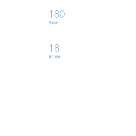
180
​受惠者
18
義工時數
6
地點