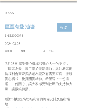
< back
區區有愛 油塘
報名
SNG2020078
2024.03.23
義里數
100
3
​小時
(3月23日)感謝善心機構和善心人士的支持，
「區區友愛」義工隊於復活節前，與油塘區街
坊福利會齊齊探訪老友記及有需要家庭，派發
愛心福袋，發揮關愛精神。希望送上一份溫
暖、一份關心，讓大家感受到社區的支持和力
量，讓微笑傳播。
感謝 油塘區街坊福利會的籌備安排及借出場
地