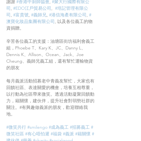
謝謝 
#香港中廚師協會
, 
#聚大行國際有限公
司
, 
#EDO江戶貿易公司
,  
#培記管理有限公
司
, 
#富貴號
, 
#義師兄
, 
#港信海產有限公司
, 
#
澳寶化妝品集團有限公司
, 以及各位義工的物
資捐贈。
辛苦各位義工的支援：油塘區街坊福利會義工
組，Phoebe T、Kary K、JC、Danny L、
Dennis K、Allison、Ocean、Jack、Joe 
Cheung、義師兄義工組，還有幫忙運輸物資
的朋友
每月義派活動招募老中青義友幫忙，大家也有
回饋社區、表達關愛的機會，培養互相尊重，
以行動為社區帶來微笑。透過活動凝聚回饋動
力，籍關懷，建伙伴，提升社會對弱勢社群的
關注。#有興趣做義派的朋友，歡迎聯絡我
地。
#微笑共行
#smilengo
#成為義工
#招募義工
#
微笑社區
#有心唔怕遲
#福袋
#義派
#籍關懷
#
建伙伴
#慈善
#charity
#socialgood