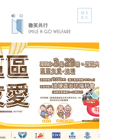
ME
NU