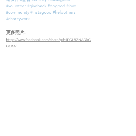
#volunteer
#giveback
#dogood
#love
#community
#instagood
#helpothers
#charitywork
​更多照片:
https://www.facebook.com/share/p/h4FGLBZNADkG
GtJM/
200
​受惠者
3
義工時數