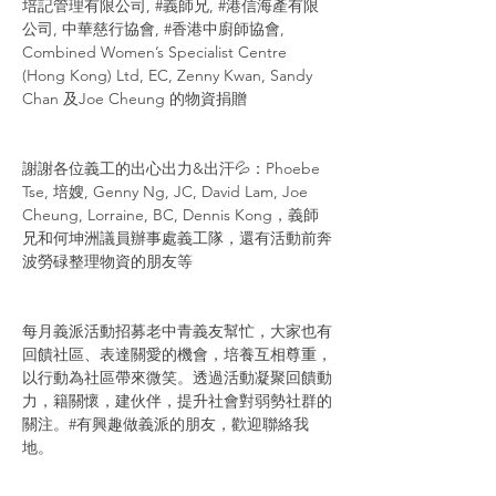
培記管理有限公司
, 
#義師兄
, 
#港信海產有限
公司
, 中華慈行協會, 
#香港中廚師協會
, 
Combined Women’s Specialist Centre 
(Hong Kong) Ltd, EC, Zenny Kwan, Sandy 
Chan 及Joe Cheung 的物資捐贈
謝謝各位義工的出心出力&出汗💦：Phoebe 
Tse, 培嫂, Genny Ng, JC, David Lam, Joe 
Cheung, Lorraine, BC, Dennis Kong，義師
兄和何坤洲議員辦事處義工隊，還有活動前奔
波勞碌整理物資的朋友等
每月義派活動招募老中青義友幫忙，大家也有
回饋社區、表達關愛的機會，培養互相尊重，
以行動為社區帶來微笑。透過活動凝聚回饋動
力，籍關懷，建伙伴，提升社會對弱勢社群的
關注。#有興趣做義派的朋友，歡迎聯絡我
地。