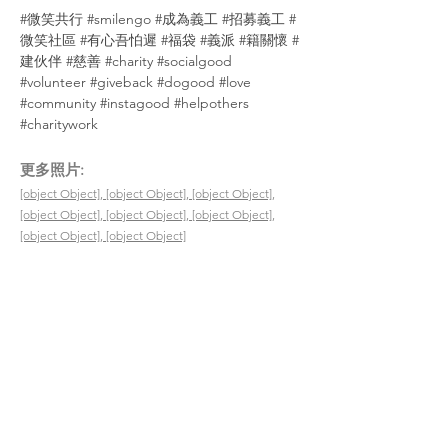
#微笑共行
#smilengo
#成為義工
#招募義工
#
微笑社區
#有心吾怕遲
#福袋
#義派
#籍關懷
#
建伙伴
#慈善
#charity
#socialgood
#volunteer
#giveback
#dogood
#love
#community
#instagood
#helpothers
#charitywork
​更多照片:
[object Object], [object Object], [object Object],
[object Object], [object Object], [object Object],
[object Object], [object Object]
200
​受惠者