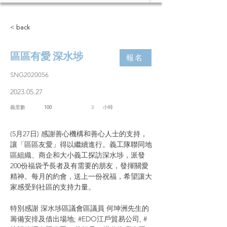
< back
區區有愛 深水埗
報名
SNG2020056
2023.05.27
義里數
100
3
​小時
(5月27日) 感謝善心機構和善心人士的支持，
讓「區區友愛」得以繼續進行。義工隊聯同地
區組織、商企和大小義工探訪深水埗，派發
200份福袋予長者及有需要的朋友，發揮關愛
精神。每月的約會，送上一份祝福，希望讓大
家感受到社區的支持力量。
特別感謝 深水埗區議會區議員 何坤洲先生的
籌備安排及借出場地; 
#EDO江戶貿易公司
, 
#