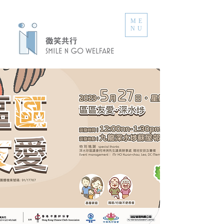
ME
NU