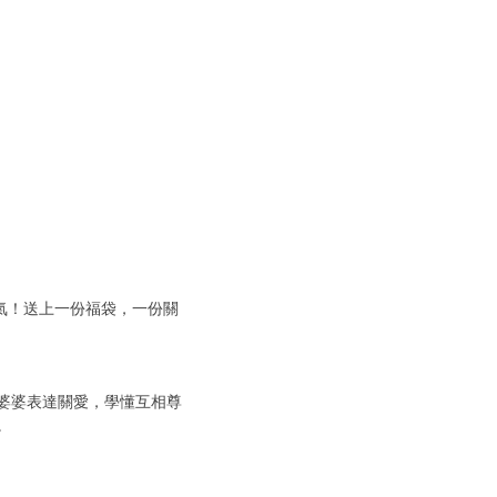
氣！送上一份福袋，一份關
婆婆表達關愛，學懂互相尊
。