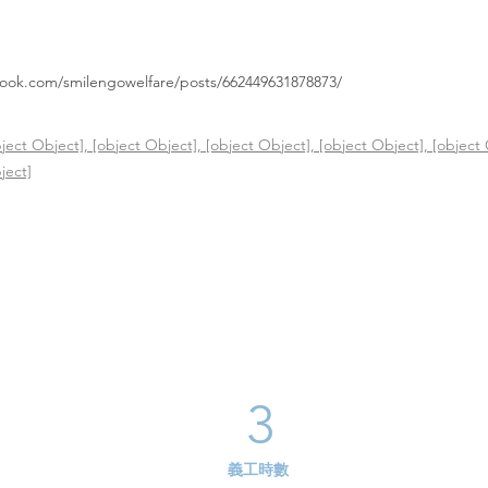
book.com/smilengowelfare/posts/662449631878873/
ject Object], [object Object], [object Object], [object Object], [object 
ject]
3
義工時數