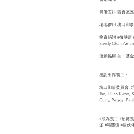
籌備安排 西貢區區
場地借用 坑口鄉
物資捐贈 
#御膳房
Sandy Chan Aman
活動協辦 如一基金
感謝出席義工：
坑口鄉事委員會, 坑口鄉所
Tse, Lillian Kwan
Cuby, Peggy, Paul
#成為義工
#招募
派
#籍關懷
#建伙