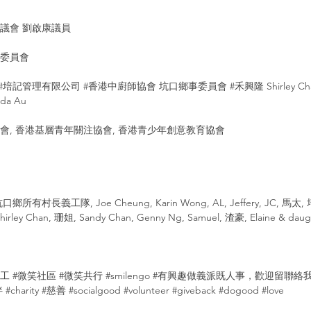
議會 劉啟康議員
事委員會
#培記管理有限公司
#香港中廚師協會
 坑口鄉事委員會 
#禾興隆
 Shirley 
da Au 
會, 香港基層青年關注協會, 香港青少年創意教育協會
有村長義工隊, Joe Cheung, Karin Wong, AL, Jeffery, JC, 馬太, 
, Shirley Chan, 珊姐, Sandy Chan, Genny Ng, Samuel, 渣豪, Elaine & daugh
義工
#微笑社區
#微笑共行
#smilengo
#有興趣做義派既人事
，歡迎留聯絡我
伴
#charity
#慈善
#socialgood
#volunteer
#giveback
#dogood
#love