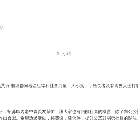
24
3
​小時
情
笑共行 繼續聯同地區組織和社會力量，大小義工，給長者及有需要人士打
下，招募區內老中青義友幫忙，讓大家也有回饋社區的機會，除了向公公
作出貢獻。希望透過活動，籍關懷，建伙伴，提升公眾對弱勢社群的關注