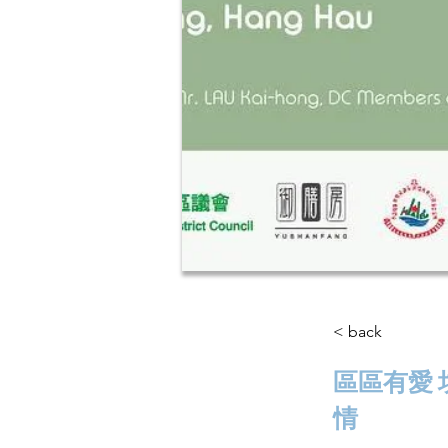
< back
區區有愛 
情