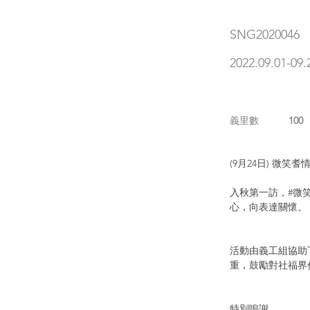
SNG2020046
2022.09.01-09.
義里數
100
(9月24日) 微笑耆
入秋第一訪，#微
心，向表達關懷。
活動由義工組協助
重，鼓勵對社福界
特別嗚謝