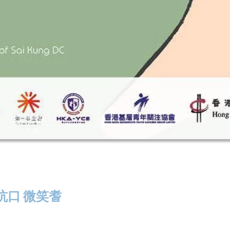
坑口 微笑耆