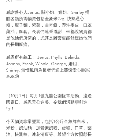
感謝善心人Jenus, 關小姐、姗姐、Shirley 捐
贈各類所需物資包括金象米2kg, 快熟通心
粉，蝦子麵，紫菜，曲奇餅，即沖麥皮，口罩
藥油，腳套。長者們連番道謝、￼都說物資都
是他她們所需的，尤其是腳套更能舒緩她他們
的長期腳痛。
感恩所有義工： Jenus, Phyllis, Belinda, 
Johnny, Frank, Winnie, George, 姍姐、
Shirley, 無懼風雨為長者們送上關懷愛心￼￼
🙏🙏😘
（10月1日）每月1號九龍公園恆常活動、適逢
國慶日、感恩天公造美、令我們活動順利進
行！
今天物資非常豐富，包括1公斤金象牌白米，
米粉，奶油麵，加營素奶粉、蛋糕、口罩、藥
油、快測棒、連花清瘟等、希望全方位照顧長