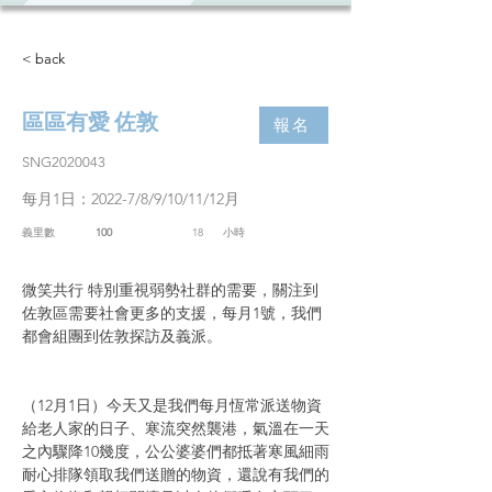
< back
區區有愛 佐敦
報名
SNG2020043
每月1日：2022-7/8/9/10/11/12月
義里數
100
18
​小時
微笑共行 特別重視弱勢社群的需要，關注到
佐敦區需要社會更多的支援，每月1號，我們
都會組團到佐敦探訪及義派。
（12月1日）今天又是我們每月恆常派送物資
給老人家的日子、寒流突然襲港，氣溫在一天
之內驟降10幾度，公公婆婆們都抵著寒風細雨
耐心排隊領取我們送贈的物資，還說有我們的