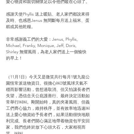
愛心物資和親切關懷足以令他們暖在心頭了。
感謝天使Phyllis 送上暖貼、老人家們都說來得
及時、也感恩Jenus 無間斷每月送上福米、蛋
糕或其他乾糧。
非常感謝義工們的大愛：Jenus, Phyllis, 
Michael, Franky, Monique, Jeff, Doris, 
Shirley 無懼風雨，為老人家們送上一個愉快
的早上！
（11月1日）今天又是微笑共行每月1號九龍公
園恆常派送物資日。很擔心￼3號風球天氣不
穩而影響活動，曾想過取消、但又怕讓長者們
失望，憑信念天公庇護善行、最終決定活動如
常舉行￼￼。剛開始時，真的夾著風雨、但義
工們齊心協力，維持秩序，並有效率地迅速￼
送上愛心物資給予長者們，結果活動很快地順
利完成、長者們開心滿足地帶着物資包平安回
家，我們也終於放下心頭大石，大家相視而
笑。￼￼