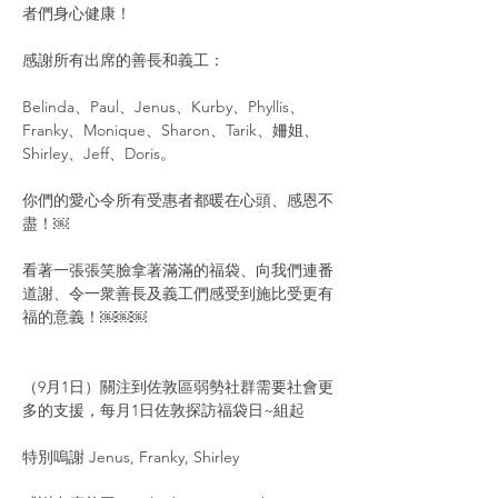
者們身心健康！
感謝所有出席的善長和義工：
Belinda、Paul、Jenus、Kurby、Phyllis、
Franky、Monique、Sharon、Tarik、姍姐、
Shirley、Jeff、Doris。
你們的愛心令所有受惠者都暖在心頭、感恩不
盡！￼
看著一張張笑臉拿著滿滿的福袋、向我們連番
道謝、令一衆善長及義工們感受到施比受更有
福的意義！￼￼￼
（9月1日）關注到佐敦區弱勢社群需要社會更
多的支援，每月1日佐敦探訪福袋日~組起 
特別嗚謝 Jenus, Franky, Shirley