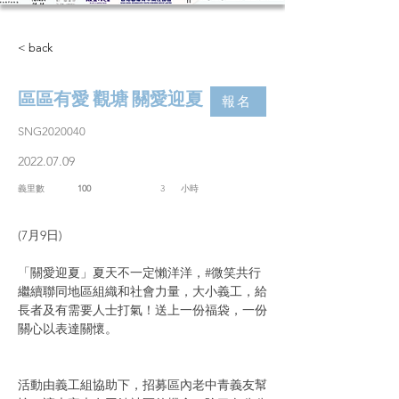
< back
區區有愛 觀塘 關愛迎夏
報名
SNG2020040
2022.07.09
義里數
100
3
​小時
(7月9日) 
「關愛迎夏」夏天不一定懶洋洋，#微笑共行 
繼續聯同地區組織和社會力量，大小義工，給
長者及有需要人士打氣！送上一份福袋，一份
關心以表達關懷。
活動由義工組協助下，招募區內老中青義友幫