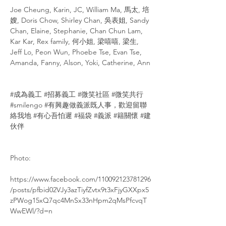
Joe Cheung, Karin, JC, William Ma, 馬太, 培
嫂, Doris Chow, Shirley Chan, 吳表姐, Sandy 
Chan, Elaine, Stephanie, Chan Chun Lam, 
Kar Kar, Rex family, 何小姐, 梁嘻嘻, 梁生, 
Jeff Lo, Peon Wun, Phoebe Tse, Evan Tse, 
Amanda, Fanny, Alson, Yoki, Catherine, Ann
#成為義工
#招募義工
#微笑社區
#微笑共行
#smilengo
#有興趣做義派既人事
，歡迎留聯
絡我地 
#有心吾怕遲
#福袋
#義派
#籍關懷
#建
伙伴
Photo:
https://www.facebook.com/110092123781296
/posts/pfbid02VJy3azTiyfZvtx9t3xFjyGXXpx5
zPWog15xQ7qc4MnSx33nHpm2qMsPfcvqT
WwEWl/?d=n