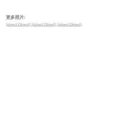
​更多照片:
[object Object], [object Object], [object Object],
[object Object], [object Object], [object Object],
[object Object]
200
​受惠者
3
義工時數