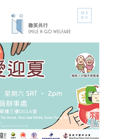
ME
NU