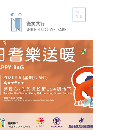
ME
NU