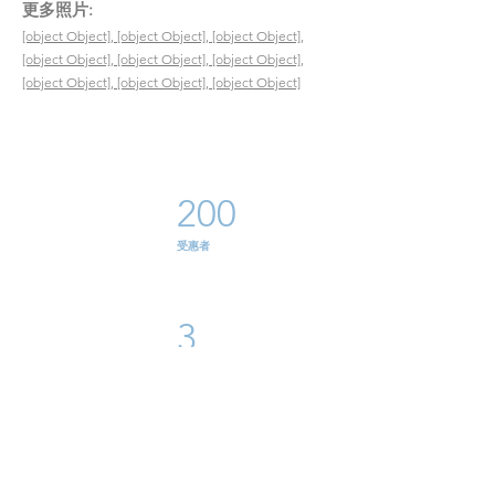
​更多照片:
[object Object], [object Object], [object Object],
[object Object], [object Object], [object Object],
[object Object], [object Object], [object Object]
200
​受惠者
3
義工時數
1
地點