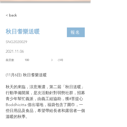
< back
秋日耆樂送暖
報名
SNG2020029
2021.11.06
義里數
100
3
​小時
(11月6日) 秋日耆樂送暖
秋天的來臨，涼意漸濃，第二屆「秋日送暖」
行動準備開展，是次活動針對弱勢社群，招募
青少年幫忙義派，由義工組協助，獲#菩提心 
Boddhicitta 借出場地，福袋包含了圍巾，一
些日用品及食品，希望帶給長者和露宿者一個
溫暖的秋季。