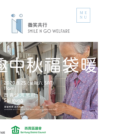
ME
NU