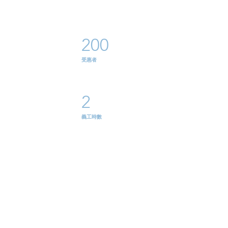
200
​受惠者
2
義工時數
1
地點