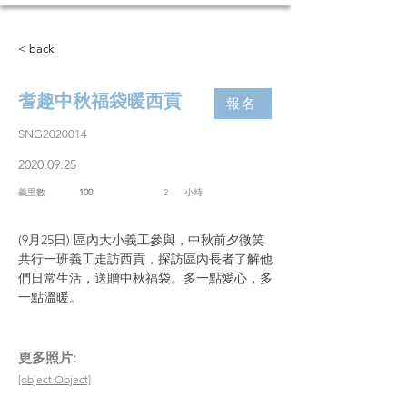
< back
耆趣中秋福袋暖西貢
報名
SNG2020014
2020.09.25
義里數
100
2
​小時
(9月25日) 區內大小義工參與，中秋前夕微笑
共行一班義工走訪西貢，探訪區內長者了解他
們日常生活，送贈中秋福袋。多一點愛心，多
一點溫暖。
​更多照片:
[object Object]