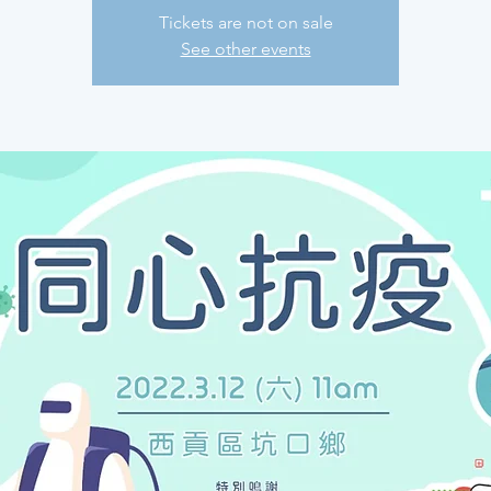
Tickets are not on sale
See other events