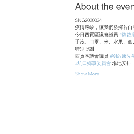
About the even
SNG2020034
疫情嚴峻，讓我們發揮各自
今日西貢區議會議員 
#劉啟
手液、口罩、米、水果、個
特別嗚謝
西貢區議會議員 
#劉啟康先
#坑口鄉事委員會
 場地安排
Show More