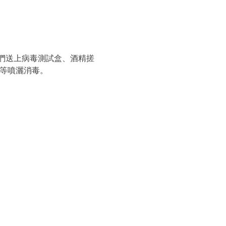
們送上病毒測試盒、酒精搓
施等噴灑消毒。