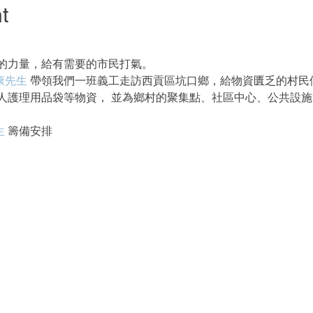
t
的力量，給有需要的市民打氣。
康先生
 帶領我們一班義工走訪西貢區坑口鄉，給物資匱乏的村民
人護理用品袋等物資， 並為鄉村的聚集點、社區中心、公共設
生
 籌備安排