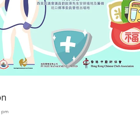
on
0 pm