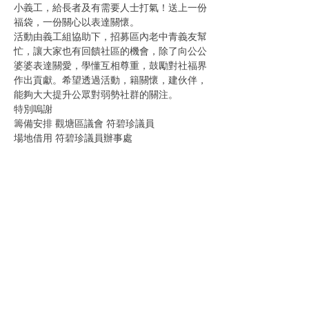
小義工，給長者及有需要人士打氣！送上一份
福袋，一份關心以表達關懷。
活動由義工組協助下，招募區內老中青義友幫
忙，讓大家也有回饋社區的機會，除了向公公
婆婆表達關愛，學懂互相尊重，鼓勵對社福界
作出貢獻。希望透過活動，籍關懷，建伙伴，
能夠大大提升公眾對弱勢社群的關注。
特別嗚謝
籌備安排 觀塘區議會 符碧珍議員
場地借用 符碧珍議員辦事處
Show More
Share this event